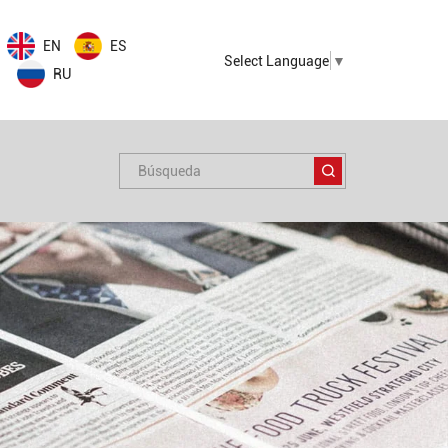
EN
ES
Select Language
▼
RU