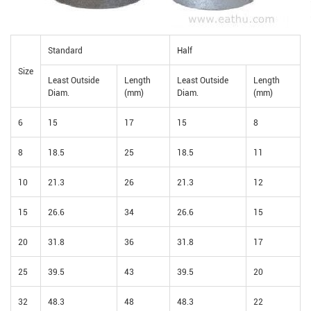
Standard
Half
Size
Least Outside
Length
Least Outside
Length
Diam.
(mm)
Diam.
(mm)
6
15
17
15
8
8
18.5
25
18.5
11
10
21.3
26
21.3
12
15
26.6
34
26.6
15
20
31.8
36
31.8
17
25
39.5
43
39.5
20
32
48.3
48
48.3
22