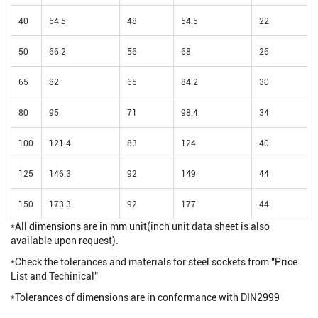
40
54.5
48
54.5
22
50
66.2
56
68
26
65
82
65
84.2
30
80
95
71
98.4
34
100
121.4
83
124
40
125
146.3
92
149
44
150
173.3
92
177
44
*All dimensions are in mm unit(inch unit data sheet is also
available upon request).
*Check the tolerances and materials for steel sockets from "Price
List and Techinical"
*Tolerances of dimensions are in conformance with DIN2999