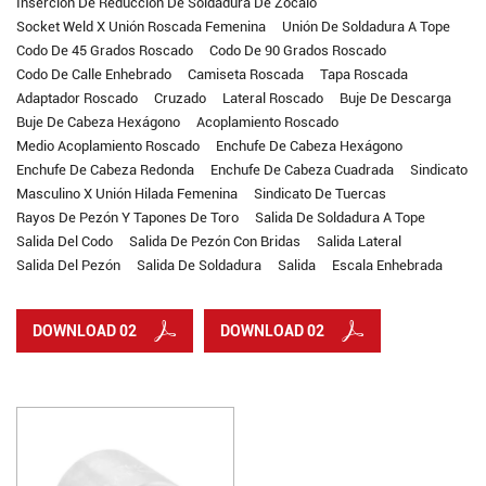
Inserción De Reducción De Soldadura De Zócalo
Socket Weld X Unión Roscada Femenina
Unión De Soldadura A Tope
Codo De 45 Grados Roscado
Codo De 90 Grados Roscado
Codo De Calle Enhebrado
Camiseta Roscada
Tapa Roscada
Adaptador Roscado
Cruzado
Lateral Roscado
Buje De Descarga
Buje De Cabeza Hexágono
Acoplamiento Roscado
Medio Acoplamiento Roscado
Enchufe De Cabeza Hexágono
Enchufe De Cabeza Redonda
Enchufe De Cabeza Cuadrada
Sindicato
Masculino X Unión Hilada Femenina
Sindicato De Tuercas
Rayos De Pezón Y Tapones De Toro
Salida De Soldadura A Tope
Salida Del Codo
Salida De Pezón Con Bridas
Salida Lateral
Salida Del Pezón
Salida De Soldadura
Salida
Escala Enhebrada
DOWNLOAD 02
DOWNLOAD 02