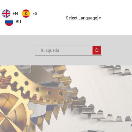
EN
ES
Select Language
▼
RU