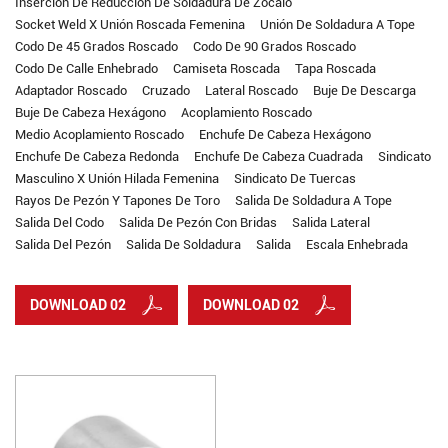
Inserción De Reducción De Soldadura De Zócalo
Socket Weld X Unión Roscada Femenina
Unión De Soldadura A Tope
Codo De 45 Grados Roscado
Codo De 90 Grados Roscado
Codo De Calle Enhebrado
Camiseta Roscada
Tapa Roscada
Adaptador Roscado
Cruzado
Lateral Roscado
Buje De Descarga
Buje De Cabeza Hexágono
Acoplamiento Roscado
Medio Acoplamiento Roscado
Enchufe De Cabeza Hexágono
Enchufe De Cabeza Redonda
Enchufe De Cabeza Cuadrada
Sindicato
Masculino X Unión Hilada Femenina
Sindicato De Tuercas
Rayos De Pezón Y Tapones De Toro
Salida De Soldadura A Tope
Salida Del Codo
Salida De Pezón Con Bridas
Salida Lateral
Salida Del Pezón
Salida De Soldadura
Salida
Escala Enhebrada
DOWNLOAD 02
DOWNLOAD 02