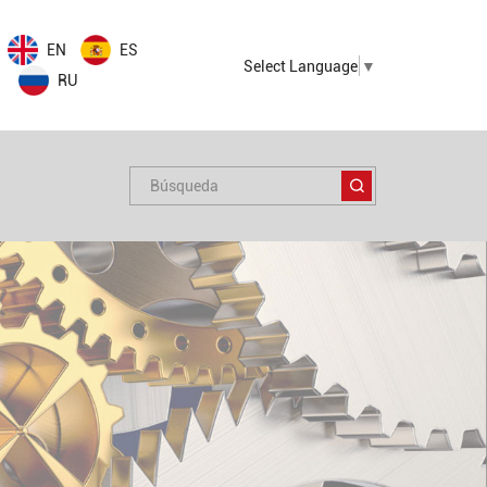
EN
ES
Select Language
▼
RU