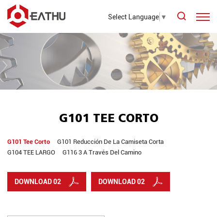
Select Language
▼
G101 TEE CORTO
G101 Tee Corto
G101 Reducción De La Camiseta Corta
G104 TEE LARGO
G116 3 A Través Del Camino
DOWNLOAD 02
DOWNLOAD 02