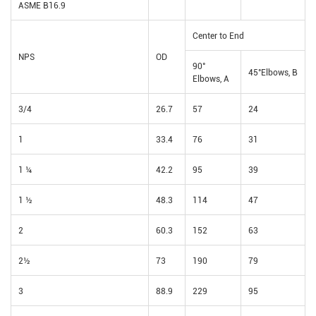
ASME B16.9
Center to End
NPS
OD
90°
45°Elbows, B
Elbows, A
3/4
26.7
57
24
1
33.4
76
31
1 ¼
42.2
95
39
1 ½
48.3
114
47
2
60.3
152
63
2½
73
190
79
3
88.9
229
95