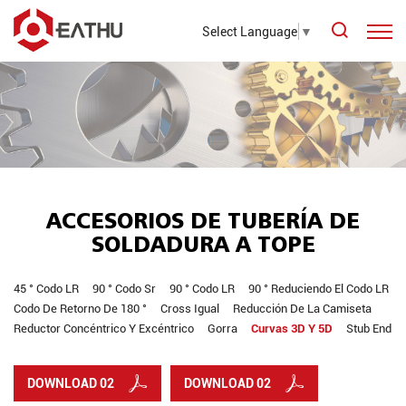
Select Language
▼
ACCESORIOS DE TUBERÍA DE
SOLDADURA A TOPE
45 ° Codo LR
90 ° Codo Sr
90 ° Codo LR
90 ° Reduciendo El Codo LR
Codo De Retorno De 180 °
Cross Igual
Reducción De La Camiseta
Reductor Concéntrico Y Excéntrico
Gorra
Curvas 3D Y 5D
Stub End
DOWNLOAD 02
DOWNLOAD 02