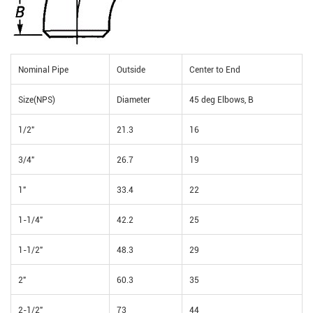
Nominal Pipe
Outside
Center to End
Size(NPS)
Diameter
45 deg Elbows, B
1/2"
21.3
16
3/4"
26.7
19
1"
33.4
22
1-1/4"
42.2
25
1-1/2"
48.3
29
2"
60.3
35
2-1/2"
73
44