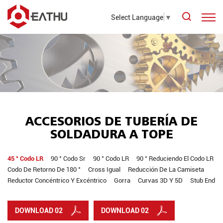
Select Language
▼
ACCESORIOS DE TUBERÍA DE
SOLDADURA A TOPE
45 ° Codo LR
90 ° Codo Sr
90 ° Codo LR
90 ° Reduciendo El Codo LR
Codo De Retorno De 180 °
Cross Igual
Reducción De La Camiseta
Reductor Concéntrico Y Excéntrico
Gorra
Curvas 3D Y 5D
Stub End
DOWNLOAD 02
DOWNLOAD 02