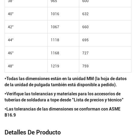
38"
965
600
40"
1016
632
42"
1067
660
44"
1118
695
46"
1168
727
48"
1219
759
*Todas las dimensiones están en la unidad MM (la hoja de datos
de la unidad de pulgada también está disponible a pedido).
*Verifique las tolerancias y materiales para los accesorios de
tuberías de soldadura a tope desde "Lista de precios y técnico"
*Las tolerancias de las dimensiones se conforman con ASME
B16.9
Detalles De Producto