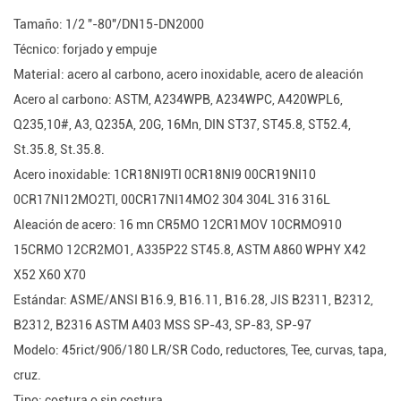
Tamaño: 1/2 "-80"/DN15-DN2000
Técnico: forjado y empuje
Material: acero al carbono, acero inoxidable, acero de aleación
Acero al carbono: ASTM, A234WPB, A234WPC, A420WPL6,
Q235,10#, A3, Q235A, 20G, 16Mn, DIN ST37, ST45.8, ST52.4,
St.35.8, St.35.8.
Acero inoxidable: 1CR18NI9TI 0CR18NI9 00CR19NI10
0CR17NI12MO2TI, 00CR17NI14MO2 304 304L 316 316L
Aleación de acero: 16 mn CR5MO 12CR1MOV 10CRMO910
15CRMO 12CR2MO1, A335P22 ST45.8, ASTM A860 WPHY X42
X52 X60 X70
Estándar: ASME/ANSI B16.9, B16.11, B16.28, JIS B2311, B2312,
B2312, B2316 ASTM A403 MSS SP-43, SP-83, SP-97
Modelo: 45rict/90б/180 LR/SR Codo, reductores, Tee, curvas, tapa,
cruz.
Tipo: costura o sin costura