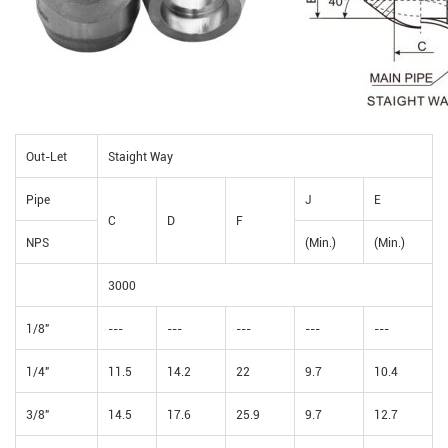
Out-Let
Staight Way
Pipe
J
E
C
D
F
NPS
(Min.)
(Min.)
3000
1/8"
---
---
---
---
---
1/4"
11.5
14.2
22
9.7
10.4
3/8"
14.5
17.6
25.9
9.7
12.7