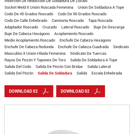
Inserción De Reducción De Soldadura De Zócalo
Socket Weld X Unión Roscada Femenina
Unión De Soldadura A Tope
Codo De 45 Grados Roscado
Codo De 90 Grados Roscado
Codo De Calle Enhebrado
Camiseta Roscada
Tapa Roscada
Adaptador Roscado
Cruzado
Lateral Roscado
Buje De Descarga
Buje De Cabeza Hexágono
Acoplamiento Roscado
Medio Acoplamiento Roscado
Enchufe De Cabeza Hexágono
Enchufe De Cabeza Redonda
Enchufe De Cabeza Cuadrada
Sindicato
Masculino X Unión Hilada Femenina
Sindicato De Tuercas
Rayos De Pezón Y Tapones De Toro
Salida De Soldadura A Tope
Salida Del Codo
Salida De Pezón Con Bridas
Salida Lateral
Salida Del Pezón
Salida De Soldadura
Salida
Escala Enhebrada
DOWNLOAD 02
DOWNLOAD 02