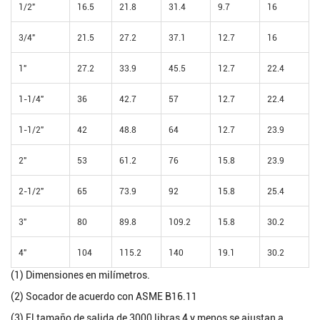
1/2"
16.5
21.8
31.4
9.7
16
3/4"
21.5
27.2
37.1
12.7
16
1"
27.2
33.9
45.5
12.7
22.4
1-1/4"
36
42.7
57
12.7
22.4
1-1/2"
42
48.8
64
12.7
23.9
2"
53
61.2
76
15.8
23.9
2-1/2"
65
73.9
92
15.8
25.4
3"
80
89.8
109.2
15.8
30.2
4"
104
115.2
140
19.1
30.2
(1) Dimensiones en milímetros.
(2) Socador de acuerdo con ASME B16.11
(3) El tamaño de salida de 3000 libras 4 y menos se ajustan a