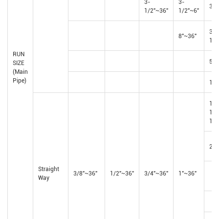
3-
3-
3"
1/2"~36"
1/2"~6"
3-
8"~36"
1/2
RUN
5"~
SIZE
(Main
Pipe)
12"
1-
1/4
1/2
2"~
Straight
3/8"~36"
1/2"~36"
3/4"~36"
1"~36"
Way