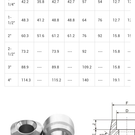
42.2
35.8
42.7
42.7
57
54
12.7
12.7
1/4"
1-
48.3
41.2
48.8
48.8
64
76
12.7
12.7
1/2"
2"
60.3
51.6
61.2
61.2
76
92
15.8
15.8
2-
73.2
---
73.9
---
92
---
15.8
---
1/2"
3"
88.9
---
89.8
---
109.2
---
15.8
---
4"
114.3
---
115.2
---
140
---
19.1
---