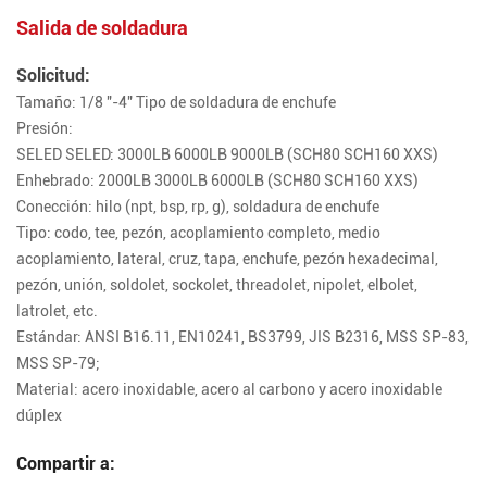
Salida de soldadura
Solicitud:
Tamaño: 1/8 "-4" Tipo de soldadura de enchufe
Presión:
SELED SELED: 3000LB 6000LB 9000LB (SCH80 SCH160 XXS)
Enhebrado: 2000LB 3000LB 6000LB (SCH80 SCH160 XXS)
Conección: hilo (npt, bsp, rp, g), soldadura de enchufe
Tipo: codo, tee, pezón, acoplamiento completo, medio
acoplamiento, lateral, cruz, tapa, enchufe, pezón hexadecimal,
pezón, unión, soldolet, sockolet, threadolet, nipolet, elbolet,
latrolet, etc.
Estándar: ANSI B16.11, EN10241, BS3799, JIS B2316, MSS SP-83,
MSS SP-79;
Material: acero inoxidable, acero al carbono y acero inoxidable
dúplex
Compartir a: