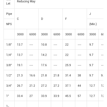
Reducing Way
Let
Pipe
J
C
D
F
NPS
(Min.)
3000
6000
3000
6000
3000
6000
3000
600
1/8"
13.7
---
10.8
---
22
---
9.7
---
1/4"
13.7
---
14.2
---
22
---
9.7
---
3/8"
19.1
---
17.6
---
25.9
---
9.7
---
1/2"
21.3
16.6
21.8
21.8
31.4
38
9.7
9.7
3/4"
26.7
21.2
27.2
27.2
37.1
44
12.7
12.7
1"
33.4
27
33.9
33.9
45.5
57
12.7
12.7
1-