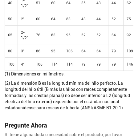
40
51
60
64
35
43
44
62
1/2"
50
2"
60
64
83
43
44
52
75
2-
65
76
83
95
52
52
64
92
1/2"
80
3"
86
95
106
64
64
79
109
100
4"
106
114
114
79
79
79
146
(1) Dimensiones en milímetros.
(2) La dimensión B es la longitud mínima del hilo perfecto. La
longitud del hilo útil (B más las hilos con raíces completamente
formadas y las crestas planas) no debe ser inferior a L2 (longitud
efectiva del hilo externo) requerido por el estándar nacional
estadounidense para roscas de tubería (ANSI/ASME B1.20.1)
Pregunte Ahora
Si tiene alguna duda o necesidad sobre el producto, por favor