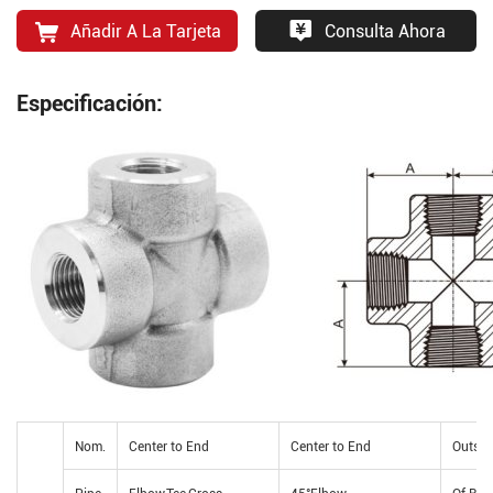
Añadir A La Tarjeta
Consulta Ahora
Especificación:
Nom.
Center to End
Center to End
Outsid
Pipe
Elbow,Tee,Cross
45°Elbow
Of Ba