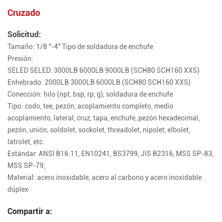
Cruzado
Solicitud:
Tamaño: 1/8 "-4" Tipo de soldadura de enchufe
Presión:
SELED SELED: 3000LB 6000LB 9000LB (SCH80 SCH160 XXS)
Enhebrado: 2000LB 3000LB 6000LB (SCH80 SCH160 XXS)
Conección: hilo (npt, bsp, rp, g), soldadura de enchufe
Tipo: codo, tee, pezón, acoplamiento completo, medio
acoplamiento, lateral, cruz, tapa, enchufe, pezón hexadecimal,
pezón, unión, soldolet, sockolet, threadolet, nipolet, elbolet,
latrolet, etc.
Estándar: ANSI B16.11, EN10241, BS3799, JIS B2316, MSS SP-83,
MSS SP-79;
Material: acero inoxidable, acero al carbono y acero inoxidable
dúplex
Compartir a: