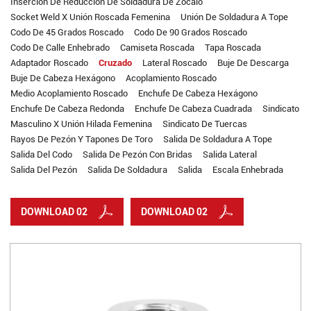
Inserción De Reducción De Soldadura De Zócalo
Socket Weld X Unión Roscada Femenina
Unión De Soldadura A Tope
Codo De 45 Grados Roscado
Codo De 90 Grados Roscado
Codo De Calle Enhebrado
Camiseta Roscada
Tapa Roscada
Adaptador Roscado
Cruzado
Lateral Roscado
Buje De Descarga
Buje De Cabeza Hexágono
Acoplamiento Roscado
Medio Acoplamiento Roscado
Enchufe De Cabeza Hexágono
Enchufe De Cabeza Redonda
Enchufe De Cabeza Cuadrada
Sindicato
Masculino X Unión Hilada Femenina
Sindicato De Tuercas
Rayos De Pezón Y Tapones De Toro
Salida De Soldadura A Tope
Salida Del Codo
Salida De Pezón Con Bridas
Salida Lateral
Salida Del Pezón
Salida De Soldadura
Salida
Escala Enhebrada
DOWNLOAD 02
DOWNLOAD 02