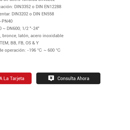
icación: DIN3352 o DIN EN12288
rentar: DIN3202 o DIN EN558
6-PN40
 ~ DN600; 1/2 "-24"
, bronce, latón, acero inoxidable
STEM, BB, FB, OS & Y
 de operación: -196 ℃ ~ 600 ℃
A La Tarjeta
Consulta Ahora