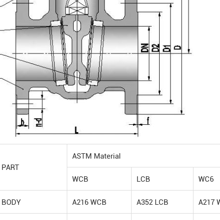
ASTM Material
PART
WCB
LCB
WC6
BODY
A216 WCB
A352 LCB
A217 