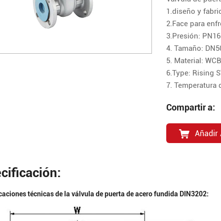
1.diseño y fabr
2.Face para enf
3.Presión: PN1
4. Tamaño: DN50
5. Material: WCB
6.Type: Rising 
7. Temperatura
Compartir a:
Añadir 
cificación:
caciones técnicas de la válvula de puerta de acero fundida DIN3202: