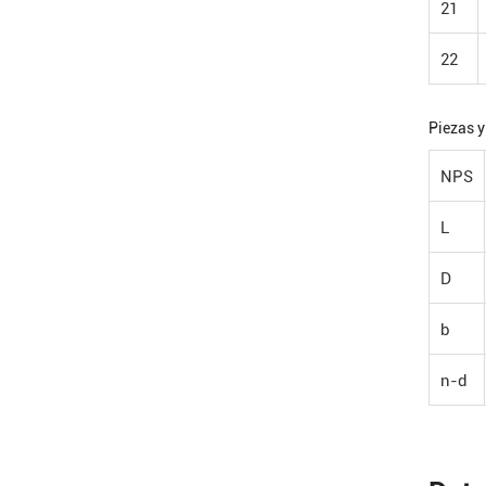
21
22
Piezas y
NPS
L
D
b
n-d