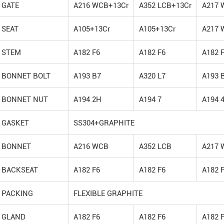
GATE
A216 WCB+13Cr
A352 LCB+13Cr
A217 
SEAT
A105+13Cr
A105+13Cr
A217 
STEM
A182 F6
A182 F6
A182 
BONNET BOLT
A193 B7
A320 L7
A193 
BONNET NUT
A194 2H
A194 7
A194 
GASKET
SS304+GRAPHITE
BONNET
A216 WCB
A352 LCB
A217 
BACKSEAT
A182 F6
A182 F6
A182 
PACKING
FLEXIBLE GRAPHITE
GLAND
A182 F6
A182 F6
A182 