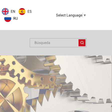
EN
ES
Select Language
▼
RU