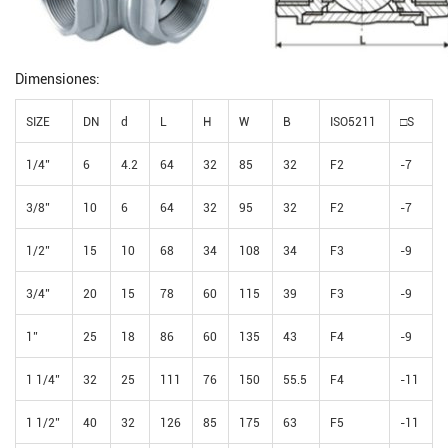
Dimensiones:
SIZE
DN
d
L
H
W
B
ISO5211
□S
1/4’’
6
4.2
64
32
85
32
F2
-7
3/8’’
10
6
64
32
95
32
F2
-7
1/2’’
15
10
68
34
108
34
F3
-9
3/4’’
20
15
78
60
115
39
F3
-9
1’’
25
18
86
60
135
43
F4
-9
1 1/4’’
32
25
111
76
150
55.5
F4
-11
1 1/2’’
40
32
126
85
175
63
F5
-11